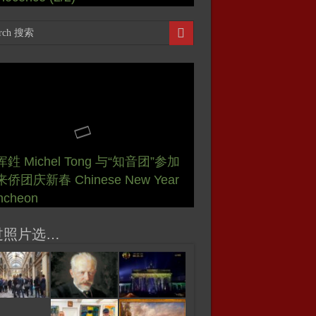
文化生活】开幕式: 第一期“临
鉎 Michel Tong 与“知音团”参加
恽鉎与朋友“夏令日”巴黎圣母院写
鉎 Michel Tong 参加勒吕德“文
鉎 Michel Tong 将参加勒吕
文化生活】大皇宫艺术展 Art
文化生活】艺术览: 2023年 大皇宫
东西视记】开幕式: 桑利斯 2022艺
大皇宫艺术展 Vernissage: Art
侨团庆新春 Chinese New Year
恽鉎参加 巴黎“知音团”空间启用仪
Michel Tong Peindre à Notre-
鉎 Michel Tong 参加马来侨团庆
兴”节画展 Exposition
文艺复兴”节画展 Exposition
ital 2024 au Grand Palais
展 圆满闭幕 Art Capital 2023 au
 Vernissage SENLIS.ARTFAIR
文化生活】桑利斯 2022艺术展
化生活】唐恽鉎 Michel Tong :
ital 2022 au Grand Palais
ncheon
Espace ZhiYin le 27/12/25
me le 30/03/25
 Chinese New Year Luncheon
enaissance” au Lude
enaissance” au Lude
hemere
and Palais Ephemere
22
NLIS.ARTFAIR 2022
 Capital 2022
hemere
过照片选…