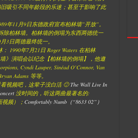
仍旧吸引不同年龄段的乐迷；甚至于影响了此
 1989年11月9日东德政府宣布柏林墙”开放”。
决定拆除柏林墙。柏林墙的倒塌为东西两德统一
10月3日两德最终统一。
1990年7月21日 Roger Waters 在柏林
】 举行《迷墙》演唱会以纪念【柏林墙的倒塌】，他邀
Cyndi Lauper, Sinéad O’Connor, Van
l, Bryan Adams 等等。
看视频吧，这辈子没白活 🙂
The Wall Live In
Concert
没时间的，听这两曲最著名的:
ll（上面视频）；
Comfortably Numb（“8633 02”）