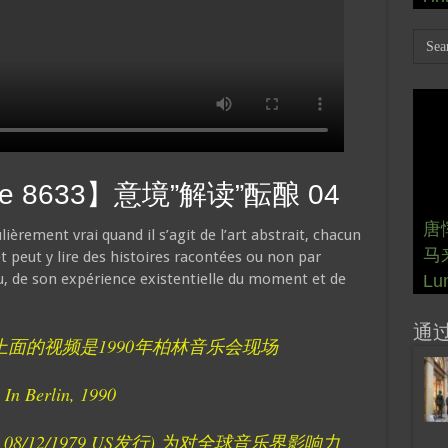
re 8633】意境”解读”酝酿 04
【
唐恽
唐
唐恽
唐恽
【
【
【
时”
lièrement vrai quand il s’agit de l’art abstrait, chacun
马来
唐
生 
唐恽
艺复
德“
Cap
艺术
术展
【
【文
Cap
t peut y lire des histoires racontées ou non par
cu, de son expérience existentielle du moment et de
Lu
式 
Da
新春
“R
“R
Ep
Gr
20
SE
Art
Ep
通
de 1990. 上面的视频是1990年柏林音乐会现场
Berlin, 1990
行, 08/12/1979 US发行) 为对全球音乐界影响力