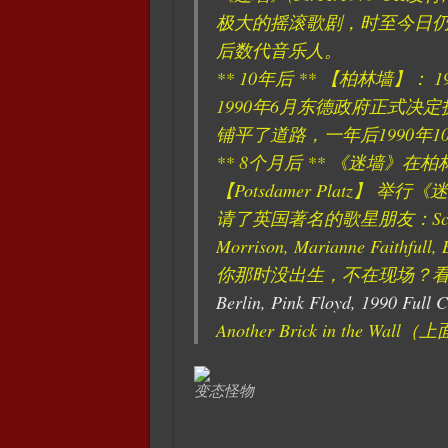
极大的摇滚歌剧，时至今日
后数代音乐人。
** 10年后 ** 【柏林墙】：
1990年6月东德政府正式
铺平了道路，一年后1990年
** 8个月后 ** 《迷墙》在柏林： 
【Potsdamer Platz
请了英国著名的歌星朋友：Scorpions, 
Morrison, Marianne Faithful
你那时没出生，不在现场？看
Berlin, Pink Floyd, 1990 Full 
Another Brick in the Wa
变态怪物