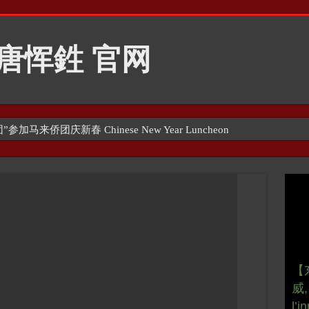
”参加马来侨团庆新春 Chinese New Year Luncheon
【
【
【
【
威,
威,
【
Eug
【
偶像
l’i
l’i
Gra
d’O
Car
no