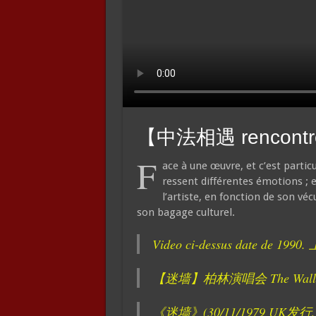
【中法相遇 rencont
F
ace à une œuvre, et c’est particu
ressent différentes émotions ; e
l’artiste, en fonction de son vé
son bagage culturel.
Video ci-dessus date 
【迷墙】柏林演唱会 The Wall In 
《迷墙》(30/11/1979 UK发