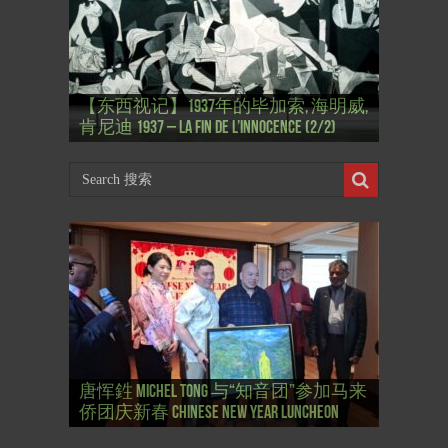
【东西视记】1937年的毕加索, 海明威,
【东西视记】1937年的毕加索, 海明威,
【东西视记】格蕾丝·凯莉 面对命运
【东西视记】欧仁·德拉克鲁瓦 Eugène
【东西视记】皮尔·卡丹 Pierre Cardin –
【东西视记】法国央视: 拉格斐 超级
肯尼迪 1937 – La fin de l’innocence (2/2)
肯尼迪 1937 – La fin de l’innocence (1/2)
Grace face à son destin
Delacroix, d’Orient et d’Occident
La griffe de la modernité
偶像 Karl Lagerfeld, une icône hors norme
唐恽鉎与朋友“夏令日”巴黎圣母院写
唐恽鉎 Michel Tong 将参加勒吕德“文艺
【文化生活】艺术览: 2023年 大皇宫艺
【文化生活】开幕式: 第一期“临时”大
唐恽鉎 Michel Tong 与“知音团”参加马来
唐恽鉎参加 巴黎“知音团”空间启用仪
生 Michel Tong Peindre à Notre-Dame le
唐恽鉎 Michel Tong 参加马来侨团庆新
唐恽鉎 Michel Tong 参加勒吕德“文艺复
复兴”节画展 Exposition “Renaissance” au
【文化生活】大皇宫艺术展 Art Capital
术展 圆满闭幕 Art Capital 2023 au Grand
【东西视记】开幕式: 桑利斯 2022艺术
【文化生活】桑利斯 2022艺术展
【文化生活】唐恽鉎 Michel Tong : Art
皇宫艺术展 Vernissage: Art Capital 2022 au
侨团庆新春 Chinese New Year Luncheon
式 Espace ZhiYin le 27/12/25
30/03/25
春 Chinese New Year Luncheon
兴”节画展 Exposition “Renaissance” au Lude
Lude
2024 au Grand Palais Ephemere
Palais Ephemere
展 Vernissage SENLIS.ARTFAIR 2022
SENLIS.ARTFAIR 2022
Capital 2022
Grand Palais Ephemere