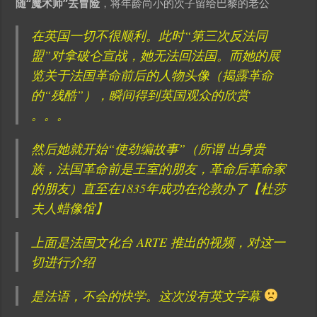
随“魔术师”去冒险
，将年龄尚小的次子留给巴黎的老公
在英国一切不很顺利。此时“第三次反法同
盟”对拿破仑宣战，她无法回法国。而她的展
览关于法国革命前后的人物头像（揭露革命
的“残酷”），瞬间得到英国观众的欣赏
。。。
然后她就开始“使劲编故事”（所谓
出身贵
族，法国革命前是王室的朋友，革命后革命家
的朋友
）直至在1835年成功在伦敦办了【杜莎
夫人蜡像馆】
上面是法国文化台 ARTE 推出的视频，对这一
切进行介绍
是法语，不会的快学。这次没有英文字幕