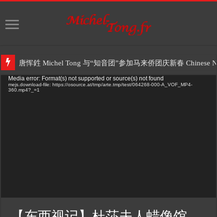
唐恽鉎 Michel Tong 与“知音团”参加马来侨团庆新春 Chinese New 
Video
Media error: Format(s) not supported or source(s) not found
mejs.download-file: https://osource.at/tmp/arte.tmp/test/064268-000-A_VOF_MP4-
Player
360.mp4?_=1