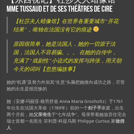
【东西视记】杜莎夫人蜡像馆
Mme Tussaud et de ses théâtres de cire
【杜莎夫人蜡像馆】在世界各重要城市“开花
结果”，唯独在法国没有它的痕迹
原因很简单，她是法国人，她的一切源于法
国，法国人不容易骗。。。 在她的自传中，
充满了“戏剧性”小说式的发挥与跨张，用天朝
今天的词叫【忽悠编故事】
她的“机遇”及努力外加其“生意”头脑把她推向成功之路，尽管
她的出生是很悲惨的
她（安娜·玛丽亚·格劳舒兹 Anna Maria Grosholtz）于1761
年出生在法国大革命（1789年）前的一个
刽子手
家庭，出生
两个月前，她
父亲丧生
于“七年战争”。母亲带着她放弃住宅去
瑞士首都一名医生 菲利普·科提乌斯 Philippe Curtius 家
做佣
人