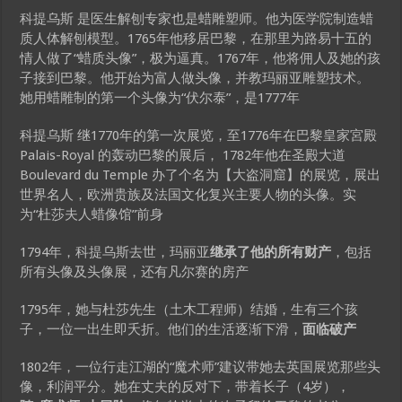
科提乌斯 是医生解刨专家也是蜡雕塑师。他为医学院制造蜡
质人体解刨模型。1765年他移居巴黎，在那里为路易十五的
情人做了“蜡质头像”，极为逼真。1767年，他将佣人及她的孩
子接到巴黎。他开始为富人做头像，并教玛丽亚雕塑技术。
她用蜡雕制的第一个头像为“伏尔泰”，是1777年
科提乌斯 继1770年的第一次展览，至1776年在巴黎皇家宮殿
Palais-Royal 的轰动巴黎的展后， 1782年他在圣殿大道
Boulevard du Temple 办了个名为【大盗洞窟】的展览，展出
世界名人，欧洲贵族及法国文化复兴主要人物的头像。实
为“杜莎夫人蜡像馆”前身
1794年，科提乌斯去世，玛丽亚
继承了他的所有财产
，包括
所有头像及头像展，还有凡尔赛的房产
1795年，她与杜莎先生（土木工程师）结婚，生有三个孩
子，一位一出生即夭折。他们的生活逐渐下滑，
面临破产
1802年，一位行走江湖的“魔术师”建议带她去英国展览那些头
像，利润平分。她在丈夫的反对下，带着长子（4岁），