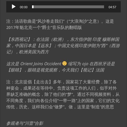
Audio
00:00
04:57
Player
注：法语歌曲是“风沙卷走我们”（“大浪淘沙”之意）。这是
2017年魁北克一个“爵士”音乐队的翻唱版
【东西视记】：在法国（欧洲），东方指伊朗 印度 穆斯林国
家，中国日本是【远东】；中国文化视印度伊朗为“西”（西游
记），欧洲美国为西方
这次是 Orient Joins Occident
缩写为 ojo 在西班牙语是
【眼睛】，眼睛是视觉观察，今天我们【视记】法国
注：北京提倡【走出去】多年，国家花了大量经费，除了各
种宴会，成果还在等待中。负责这项工作的人们，似乎对外
界缺乏准确的概念，除了他们的“梦”。通过不同视频资料，从
不同角度，我们向各位介绍“一带一路”上的国家，它们的文化
传统，历史。这样我们会“做梦”。做，这里是“制造”的意思
参观者与“川普”合影