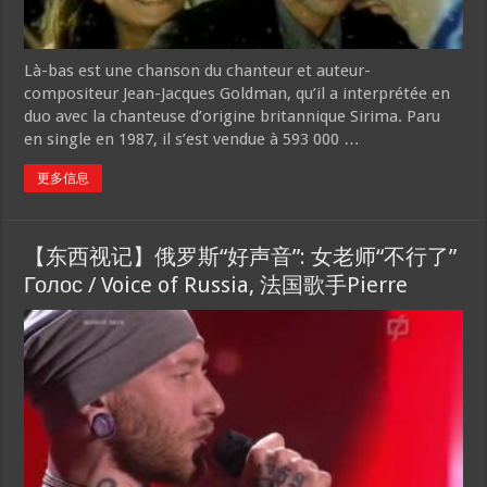
Là-bas est une chanson du chanteur et auteur-
compositeur Jean-Jacques Goldman, qu’il a interprétée en
duo avec la chanteuse d’origine britannique Sirima. Paru
en single en 1987, il s’est vendue à 593 000 …
更多信息
【东西视记】俄罗斯“好声音”: 女老师“不行了”
Голос / Voice of Russia, 法国歌手Pierre