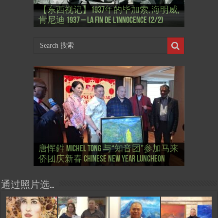
【东西视记】1937年的毕加索, 海明威,
【东西视记】1937年的毕加索, 海明威,
【东西视记】格蕾丝·凯莉 面对命运
【东西视记】欧仁·德拉克鲁瓦 Eugène
【东西视记】皮尔·卡丹 Pierre Cardin –
【东西视记】法国央视: 拉格斐 超级
肯尼迪 1937 – La fin de l’innocence (2/2)
肯尼迪 1937 – La fin de l’innocence (1/2)
Grace face à son destin
Delacroix, d’Orient et d’Occident
La griffe de la modernité
偶像 Karl Lagerfeld, une icône hors norme
唐恽鉎与朋友“夏令日”巴黎圣母院写
唐恽鉎 Michel Tong 将参加勒吕德“文艺
【文化生活】艺术览: 2023年 大皇宫艺
【文化生活】开幕式: 第一期“临时”大
唐恽鉎 Michel Tong 与“知音团”参加马来
唐恽鉎参加 巴黎“知音团”空间启用仪
生 Michel Tong Peindre à Notre-Dame le
唐恽鉎 Michel Tong 参加马来侨团庆新
唐恽鉎 Michel Tong 参加勒吕德“文艺复
复兴”节画展 Exposition “Renaissance” au
【文化生活】大皇宫艺术展 Art Capital
术展 圆满闭幕 Art Capital 2023 au Grand
【东西视记】开幕式: 桑利斯 2022艺术
【文化生活】桑利斯 2022艺术展
【文化生活】唐恽鉎 Michel Tong : Art
皇宫艺术展 Vernissage: Art Capital 2022 au
侨团庆新春 Chinese New Year Luncheon
式 Espace ZhiYin le 27/12/25
30/03/25
春 Chinese New Year Luncheon
兴”节画展 Exposition “Renaissance” au Lude
Lude
2024 au Grand Palais Ephemere
Palais Ephemere
展 Vernissage SENLIS.ARTFAIR 2022
SENLIS.ARTFAIR 2022
Capital 2022
Grand Palais Ephemere
通过照片选…