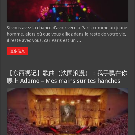
Si vous avez la chance d’avoir vécu à Paris comme un jeune
homme, alors où que vous alliez dans le reste de votre vie,
il reste avec vous, car Paris est un …
更多信息
【东西视记】歌曲（法国浪漫）：我手飘在你
腰上 Adamo – Mes mains sur tes hanches