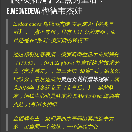
【冬奥花滑】差点为皇后：
E.Medvedeva 梅德韦杰娃
E.Medvedeva 梅德韦杰娃 差点成为【冬奥皇
后】，一点不夸张，只有 1.31 分的差距，而
且还是在“敌对”俄罗斯的环境下
经过精彩比赛表演，俄罗斯两位选手得同样分
（156.65），但 A.Zagitova 扎吉托娃 的技术分
高（艺术感差），加三天前“短赛”后，她领先
1点3分，最后她成为
奥运女花样滑冰冠军
，成
为2018年【奥运女王（女皇后）】。她的队
友，训练中心也是队友的 E.Medvedeva 梅德韦
杰娃 只有泪水相陪
金银牌得主，她们俩的水平高出其他选手太
多，出自同一个教练，一个训练中心