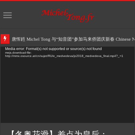
唐恽鉎 Michel Tong 与“知音团”参加马来侨团庆新春 Chinese New 
Video
Media error: Format(s) not supported or source(s) not found
mejs.download-file:
Player
http://mmx.osource.at/cn/sujet/RU/e_medvedeva/jo2018_medvedeva_final.mp4?_=1