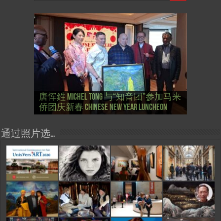
唐恽鉎与朋友“夏令日”巴黎圣母院写
唐恽鉎 Michel Tong 将参加勒吕德“文艺
【文化生活】艺术览: 2023年 大皇宫艺
【文化生活】开幕式: 第一期“临时”大
唐恽鉎 Michel Tong 与“知音团”参加马来
唐恽鉎参加 巴黎“知音团”空间启用仪
生 Michel Tong Peindre à Notre-Dame le
唐恽鉎 Michel Tong 参加马来侨团庆新
唐恽鉎 Michel Tong 参加勒吕德“文艺复
复兴”节画展 Exposition “Renaissance” au
【文化生活】大皇宫艺术展 Art Capital
术展 圆满闭幕 Art Capital 2023 au Grand
【东西视记】开幕式: 桑利斯 2022艺术
【文化生活】桑利斯 2022艺术展
【文化生活】唐恽鉎 Michel Tong : Art
皇宫艺术展 Vernissage: Art Capital 2022 au
侨团庆新春 Chinese New Year Luncheon
式 Espace ZhiYin le 27/12/25
30/03/25
春 Chinese New Year Luncheon
兴”节画展 Exposition “Renaissance” au Lude
Lude
2024 au Grand Palais Ephemere
Palais Ephemere
展 Vernissage SENLIS.ARTFAIR 2022
SENLIS.ARTFAIR 2022
Capital 2022
Grand Palais Ephemere
通过照片选…